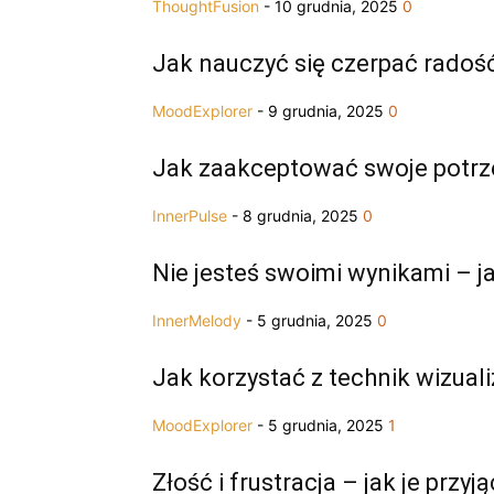
ThoughtFusion
-
10 grudnia, 2025
0
Jak nauczyć się czerpać radość
MoodExplorer
-
9 grudnia, 2025
0
Jak zaakceptować swoje potrze
InnerPulse
-
8 grudnia, 2025
0
Nie jesteś swoimi wynikami – j
InnerMelody
-
5 grudnia, 2025
0
Jak korzystać z technik wizuali
MoodExplorer
-
5 grudnia, 2025
1
Złość i frustracja – jak je przy