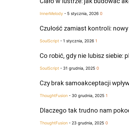
Ciało w lustrze: jak budować 
InnerMelody
-
5 stycznia, 2026
0
Czułość zamiast kontroli: now
SoulScript
-
1 stycznia, 2026
1
Co robić, gdy nie lubisz siebie:
SoulScript
-
31 grudnia, 2025
0
Czy brak samoakceptacji wpływ
ThoughtFusion
-
30 grudnia, 2025
1
Dlaczego tak trudno nam pokoc
ThoughtFusion
-
23 grudnia, 2025
0