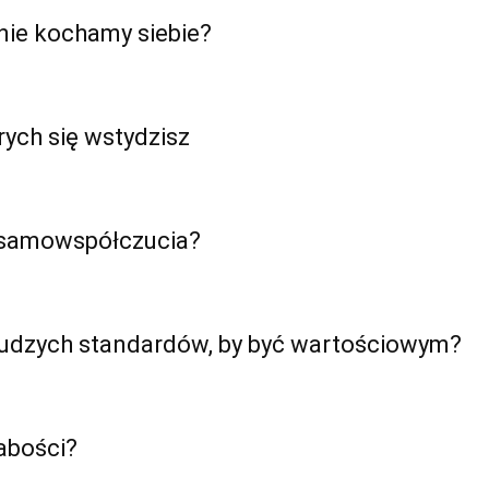
nie kochamy siebie?
ych się wstydzisz
o samowspółczucia?
cudzych standardów, by być wartościowym?
łabości?