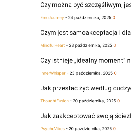
Czy można być szczęśliwym, jeśl
EmoJourney
-
24 października, 2025
0
Czym jest samoakceptacja i dl
MindfulHeart
-
23 października, 2025
0
Czy istnieje „idealny moment” 
InnerWhisper
-
23 października, 2025
0
Jak przestać żyć według cudz
ThoughtFusion
-
20 października, 2025
0
Jak zaakceptować swoją ścieżkę
PsychoVibes
-
20 października, 2025
0