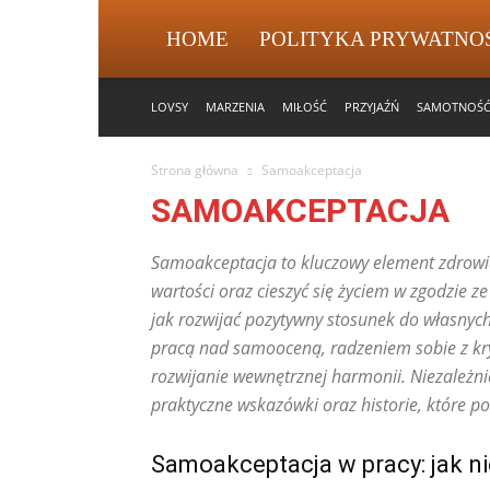
HOME
POLITYKA PRYWATNO
LOVSY
MARZENIA
MIŁOŚĆ
PRZYJAŹŃ
SAMOTNOŚ
Strona główna
Samoakceptacja
SAMOAKCEPTACJA
Samoakceptacja to kluczowy element zdrowi
wartości oraz cieszyć się życiem w zgodzie z
jak rozwijać pozytywny stosunek do własnyc
pracą nad samooceną, radzeniem sobie z kr
rozwijanie wewnętrznej harmonii. Niezależnie 
praktyczne wskazówki oraz historie, które p
Samoakceptacja w pracy: jak ni