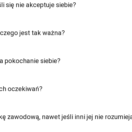
i się nie akceptuje siebie?
aczego jest tak ważna?
na pokochanie siebie?
ych oczekiwań?
 zawodową, nawet jeśli inni jej nie rozumiej