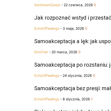
SentimentQuest
-
22 czerwca, 2026
0
Jak rozpoznać wstyd i przesta
EchoOfFeelings
-
3 maja, 2026
0
Samoakceptacja a lęk: jak uspo
EmoTrek
-
20 marca, 2026
0
Samoakceptacja po rozstaniu: 
EchoOfFeelings
-
24 stycznia, 2026
0
Samoakceptacja bez presji: mał
EchoOfFeelings
-
8 stycznia, 2026
1