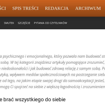
ŚCI
SPIS TREŚCI
REDAKCJA
ARCHIWUM
Ć
SMUTEK
SZCZĘŚCIE
PYTANIA OD CZYTELNIKÓW
a psychicznego i emocjonalnego, który pozwala nam budować sta
e sobą. W tej kategorii znajdziesz artykuły pomagające zrozumieć,
h niedoskonałości i jak budować zdrową relację z samym sobą. 
ytyką, wpływem mediów społecznościowych na postrzeganie sieb
od tego, na jakim etapie swojej drogi do samoakceptacji jesteś, z
omogą Ci spojrzeć na siebie z większą łagodnością i zrozumienie
e brać wszystkiego do siebie