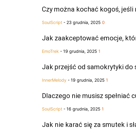
Czy można kochać kogoś, jeśli 
SoulScript
-
23 grudnia, 2025
0
Jak zaakceptować emocje, któr
EmoTrek
-
19 grudnia, 2025
1
Jak przejść od samokrytyki d
InnerMelody
-
19 grudnia, 2025
1
Dlaczego nie musisz spełniać 
SoulScript
-
16 grudnia, 2025
1
Jak nie karać się za smutek i s