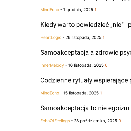
MindEcho
-
1 grudnia, 2025
1
Kiedy warto powiedzieć „nie” i 
HeartLogic
-
26 listopada, 2025
1
Samoakceptacja a zdrowie psyc
InnerMelody
-
16 listopada, 2025
0
Codzienne rytuały wspierające 
MindEcho
-
15 listopada, 2025
1
Samoakceptacja to nie egoizm –
EchoOfFeelings
-
28 października, 2025
0