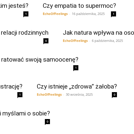
kim jesteś?
Czy empatia to supermoc?
EchoOfFeelings
-
16 października, 2025
1
1
relacji rodzinnych
Jak natura wpływa na oso
EchoOfFeelings
-
6 października, 2025
0
by ratować swoją samoocenę?
1
strację?
Czy istnieje „zdrowa” żałoba?
EchoOfFeelings
-
30 września, 2025
1
0
i myślami o sobie?
0