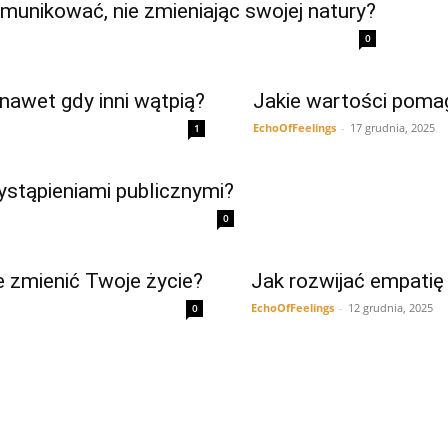
omunikować, nie zmieniając swojej natury?
0
nawet gdy inni wątpią?
Jakie wartości poma
EchoOfFeelings
-
17 grudnia, 2025
1
ystąpieniami publicznymi?
0
 zmienić Twoje życie?
Jak rozwijać empatię
EchoOfFeelings
-
12 grudnia, 2025
0