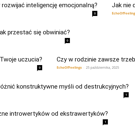
y rozwijać inteligencję emocjonalną?
Jak nie 
EchoOfFeelin
0
ak przestać się obwiniać?
0
 Twoje uczucia?
Czy w rodzinie zawsze trzeb
EchoOfFeelings
-
25 października, 2025
0
różnić konstruktywne myśli od destrukcyjnych?
1
zne introwertyków od ekstrawertyków?
1