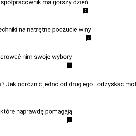
współpracownik ma gorszy dzień
0
echniki na natrętne poczucie winy
0
kierować nim swoje wybory
0
a? Jak odróżnić jedno od drugiego i odzyskać mo
i, które naprawdę pomagają
1