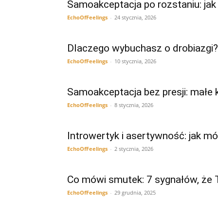
Samoakceptacja po rozstaniu: ja
EchoOfFeelings
-
24 stycznia, 2026
Dlaczego wybuchasz o drobiazgi? U
EchoOfFeelings
-
10 stycznia, 2026
Samoakceptacja bez presji: małe k
EchoOfFeelings
-
8 stycznia, 2026
Introwertyk i asertywność: jak m
EchoOfFeelings
-
2 stycznia, 2026
Co mówi smutek: 7 sygnałów, że 
EchoOfFeelings
-
29 grudnia, 2025