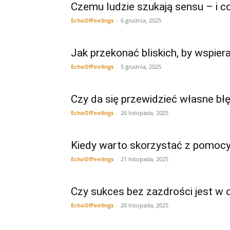
Czemu ludzie szukają sensu – i co 
EchoOfFeelings
-
6 grudnia, 2025
Jak przekonać bliskich, by wspier
EchoOfFeelings
-
5 grudnia, 2025
Czy da się przewidzieć własne błę
EchoOfFeelings
-
26 listopada, 2025
Kiedy warto skorzystać z pomoc
EchoOfFeelings
-
21 listopada, 2025
Czy sukces bez zazdrości jest w
EchoOfFeelings
-
20 listopada, 2025