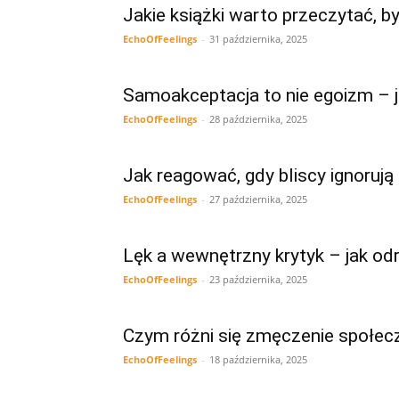
Jakie książki warto przeczytać, b
EchoOfFeelings
-
31 października, 2025
Samoakceptacja to nie egoizm – j
EchoOfFeelings
-
28 października, 2025
Jak reagować, gdy bliscy ignorują
EchoOfFeelings
-
27 października, 2025
Lęk a wewnętrzny krytyk – jak od
EchoOfFeelings
-
23 października, 2025
Czym różni się zmęczenie społec
EchoOfFeelings
-
18 października, 2025