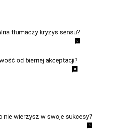
alna tłumaczy kryzys sensu?
0
wość od biernej akceptacji?
0
 nie wierzysz w swoje sukcesy?
0