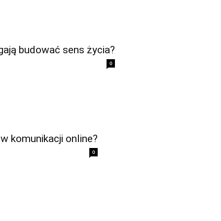
gają budować sens życia?
0
 w komunikacji online?
0