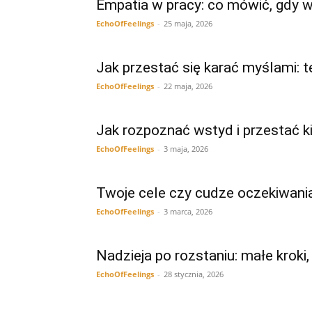
Empatia w pracy: co mówić, gdy 
EchoOfFeelings
-
25 maja, 2026
Jak przestać się karać myślami: t
EchoOfFeelings
-
22 maja, 2026
Jak rozpoznać wstyd i przestać 
EchoOfFeelings
-
3 maja, 2026
Twoje cele czy cudze oczekiwani
EchoOfFeelings
-
3 marca, 2026
Nadzieja po rozstaniu: małe krok
EchoOfFeelings
-
28 stycznia, 2026