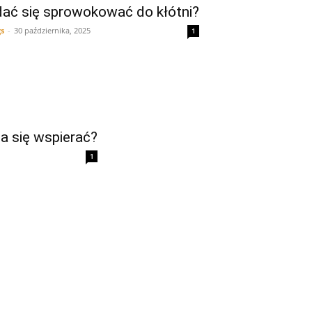
dać się sprowokować do kłótni?
gs
-
30 października, 2025
1
a się wspierać?
1