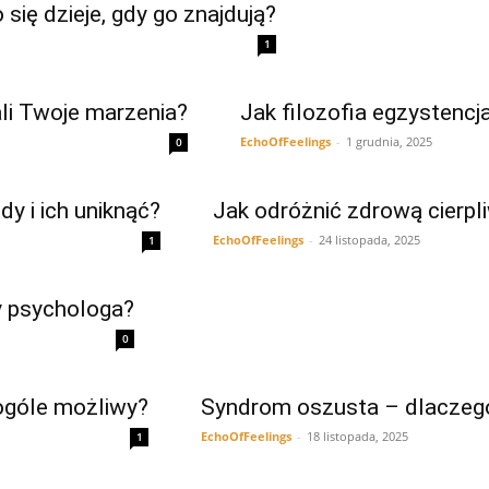
się dzieje, gdy go znajdują?
1
ali Twoje marzenia?
Jak filozofia egzystencj
EchoOfFeelings
-
1 grudnia, 2025
0
dy i ich uniknąć?
Jak odróżnić zdrową cierpli
EchoOfFeelings
-
24 listopada, 2025
1
y psychologa?
0
 ogóle możliwy?
Syndrom oszusta – dlaczego
EchoOfFeelings
-
18 listopada, 2025
1