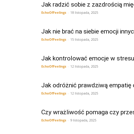
Jak radzić sobie z zazdrością mi
EchoOfFeelings
-
18 listopada, 2025
Jak nie brać na siebie emocji innyc
EchoOfFeelings
-
15 listopada, 2025
Jak kontrolować emocje w stresu
EchoOfFeelings
-
12 listopada, 2025
Jak odróżnić prawdziwą empatię o
EchoOfFeelings
-
12 listopada, 2025
Czy wrażliwość pomaga czy prze
EchoOfFeelings
-
9 listopada, 2025