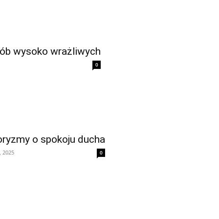
sób wysoko wrażliwych
0
foryzmy o spokoju ducha
, 2025
0