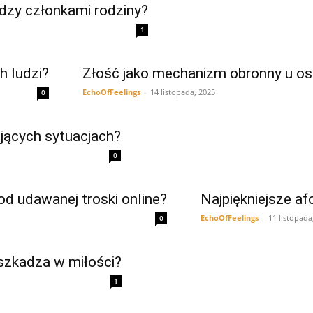
ędzy członkami rodziny?
1
h ludzi?
Złość jako mechanizm obronny u o
EchoOfFeelings
-
14 listopada, 2025
0
jących sytuacjach?
0
d udawanej troski online?
Najpiękniejsze a
EchoOfFeelings
-
11 listopada
0
szkadza w miłości?
1