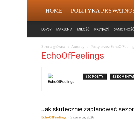
HOME
POLITYKA PRYWATNO
LOVSY
MARZENIA
MIŁOŚĆ
PRZYJAŹŃ
SAMOTNOŚ
Strona główna
Autorzy
Posty przez EchoOfFeelin
EchoOfFeelings
120 POSTY
53 KOMENTA
Jak skutecznie zaplanować sezo
EchoOfFeelings
-
5 czerwca, 2026