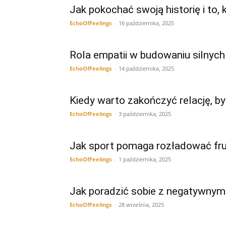
Jak pokochać swoją historię i to, 
EchoOfFeelings
-
16 października, 2025
Rola empatii w budowaniu silnych 
EchoOfFeelings
-
14 października, 2025
Kiedy warto zakończyć relację, 
EchoOfFeelings
-
3 października, 2025
Jak sport pomaga rozładować fru
EchoOfFeelings
-
1 października, 2025
Jak poradzić sobie z negatywnym
EchoOfFeelings
-
28 września, 2025