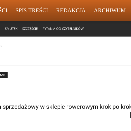
ŚCI
SPIS TREŚCI
REDAKCJA
ARCHIWUM
Ć
SMUTEK
SZCZĘŚCIE
PYTANIA OD CZYTELNIKÓW
gs
RZE
n sprzedażowy w sklepie rowerowym krok po kro