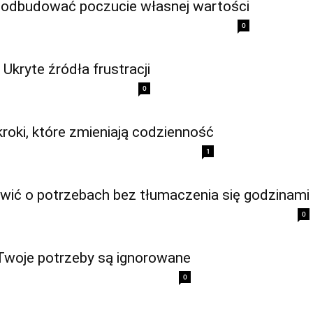
k odbudować poczucie własnej wartości
0
kryte źródła frustracji
0
roki, które zmieniają codzienność
1
ówić o potrzebach bez tłumaczenia się godzinami
0
Twoje potrzeby są ignorowane
0