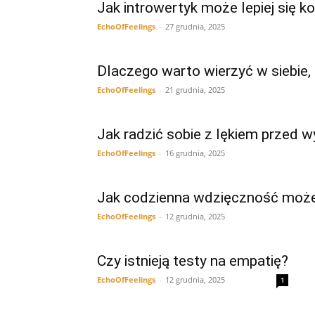
Jak introwertyk może lepiej się k
EchoOfFeelings
-
27 grudnia, 2025
Dlaczego warto wierzyć w siebie, 
EchoOfFeelings
-
21 grudnia, 2025
Jak radzić sobie z lękiem przed w
EchoOfFeelings
-
16 grudnia, 2025
Jak codzienna wdzięczność może
EchoOfFeelings
-
12 grudnia, 2025
Czy istnieją testy na empatię?
EchoOfFeelings
-
12 grudnia, 2025
1